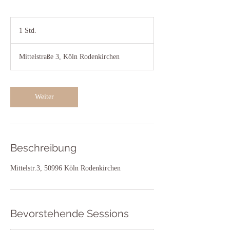
1 Std.
1
S
t
Mittelstraße 3, Köln Rodenkirchen
d
Weiter
Beschreibung
Mittelstr.3, 50996 Köln Rodenkirchen
Bevorstehende Sessions